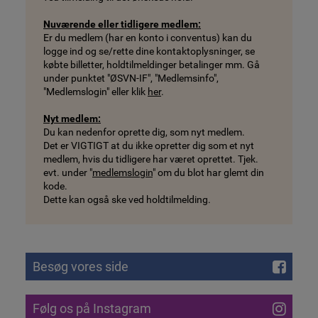
Nuværende eller tidligere medlem:
Er du medlem (har en konto i conventus) kan du
logge ind og se/rette dine kontaktoplysninger, se
købte billetter, holdtilmeldinger betalinger mm. Gå
under punktet "ØSVN-IF", "Medlemsinfo",
"Medlemslogin" eller klik
her
.
Nyt medlem:
Du kan nedenfor oprette dig, som nyt medlem.
Det er VIGTIGT at du ikke opretter dig som et nyt
medlem, hvis du tidligere har været oprettet. Tjek.
evt. under "
medlemslogin
" om du blot har glemt din
kode.
Dette kan også ske ved holdtilmelding.
Besøg vores side
Følg os på Instagram