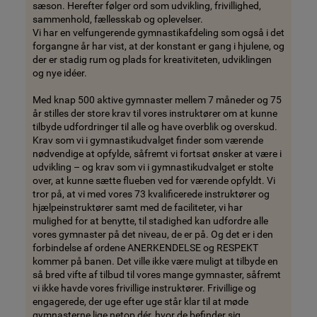
sæson. Herefter følger ord som udvikling, frivillighed,
sammenhold, fællesskab og oplevelser.
Vi har en velfungerende gymnastikafdeling som også i det
forgangne år har vist, at der konstant er gang i hjulene, og
der er stadig rum og plads for kreativiteten, udviklingen
og nye idéer.
Med knap 500 aktive gymnaster mellem 7 måneder og 75
år stilles der store krav til vores instruktører om at kunne
tilbyde udfordringer til alle og have overblik og overskud.
Krav som vi i gymnastikudvalget finder som værende
nødvendige at opfylde, såfremt vi fortsat ønsker at være i
udvikling – og krav som vi i gymnastikudvalget er stolte
over, at kunne sætte flueben ved for værende opfyldt. Vi
tror på, at vi med vores 73 kvalificerede instruktører og
hjælpeinstruktører samt med de faciliteter, vi har
mulighed for at benytte, til stadighed kan udfordre alle
vores gymnaster på det niveau, de er på. Og det er i den
forbindelse af ordene ANERKENDELSE og RESPEKT
kommer på banen. Det ville ikke være muligt at tilbyde en
så bred vifte af tilbud til vores mange gymnaster, såfremt
vi ikke havde vores frivillige instruktører. Frivillige og
engagerede, der uge efter uge står klar til at møde
gymnasterne lige netop dér, hvor de befinder sig.