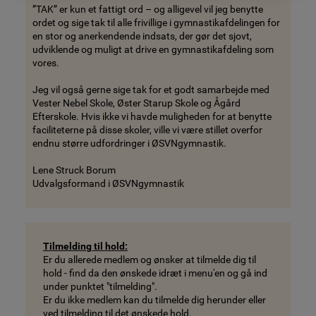
”TAK” er kun et fattigt ord – og alligevel vil jeg benytte
ordet og sige tak til alle frivillige i gymnastikafdelingen for
en stor og anerkendende indsats, der gør det sjovt,
udviklende og muligt at drive en gymnastikafdeling som
vores.
Jeg vil også gerne sige tak for et godt samarbejde med
Vester Nebel Skole, Øster Starup Skole og Ågård
Efterskole. Hvis ikke vi havde muligheden for at benytte
faciliteterne på disse skoler, ville vi være stillet overfor
endnu større udfordringer i ØSVNgymnastik.
Lene Struck Borum
Udvalgsformand i ØSVNgymnastik
Tilmelding til hold:
Er du allerede medlem og ønsker at tilmelde dig til
hold - find da den ønskede idræt i menu'en og gå ind
under punktet "tilmelding".
Er du ikke medlem kan du tilmelde dig herunder eller
ved tilmelding til det ønskede hold.