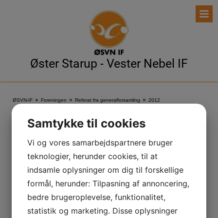
Øster Starup - Vester Nebel IF
»
»
»
ØSVN-IF
Foreningen
Referat fra generalforsamling
2012
Samtykke til cookies
2012
Vi og vores samarbejdspartnere bruger
teknologier, herunder cookies, til at
Referat fra Generalforsamling i ØSVN-IF
(
26.8 Kb
)
indsamle oplysninger om dig til forskellige
formål, herunder: Tilpasning af annoncering,
bedre brugeroplevelse, funktionalitet,
Tilmelding til hold:
Er du allerede medlem og ønsker at tilmelde dig til
statistik og marketing. Disse oplysninger
hold - find da den ønskede idræt i menu'en og gå ind