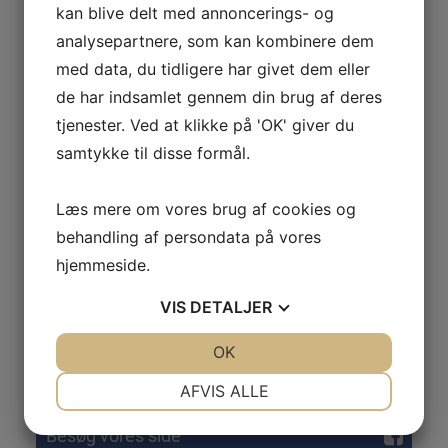
kan blive delt med annoncerings- og
under punktet "tilmelding".
Er du ikke medlem kan du tilmelde dig herunder eller
analysepartnere, som kan kombinere dem
ved tilmelding til det ønskede hold.
med data, du tidligere har givet dem eller
Nuværende eller tidligere medlem:
de har indsamlet gennem din brug af deres
Er du medlem (har en konto i conventus) kan du
tjenester. Ved at klikke på 'OK' giver du
logge ind og se/rette dine kontaktoplysninger, se
samtykke til disse formål.
købte billetter, holdtilmeldinger betalinger mm. Gå
under punktet "ØSVN-IF", "Medlemsinfo",
"Medlemslogin" eller klik
her
.
Læs mere om vores brug af cookies og
Nyt medlem:
behandling af persondata på vores
Du kan nedenfor oprette dig, som nyt medlem.
hjemmeside.
Det er VIGTIGT at du ikke opretter dig som et nyt
medlem, hvis du tidligere har været oprettet. Tjek.
evt. under "
medlemslogin
" om du blot har glemt din
VIS
DETALJER
kode.
Dette kan også ske ved holdtilmelding.
JA
NEJ
OK
JA
NEJ
NØDVENDIGE
PRÆFERENCER
AFVIS ALLE
JA
NEJ
JA
NEJ
Besøg vores side