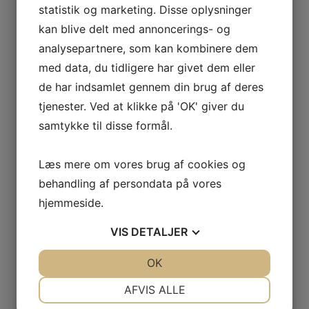
statistik og marketing. Disse oplysninger
Tilmelding til hold:
Er du allerede medlem og ønsker at tilmelde dig til
kan blive delt med annoncerings- og
hold - find da den ønskede idræt i menu'en og gå ind
analysepartnere, som kan kombinere dem
under punktet "tilmelding".
Er du ikke medlem kan du tilmelde dig herunder eller
med data, du tidligere har givet dem eller
ved tilmelding til det ønskede hold.
de har indsamlet gennem din brug af deres
tjenester. Ved at klikke på 'OK' giver du
Nuværende eller tidligere medlem:
Er du medlem (har en konto i conventus) kan du
samtykke til disse formål.
logge ind og se/rette dine kontaktoplysninger, se
købte billetter, holdtilmeldinger betalinger mm. Gå
under punktet "ØSVN-IF", "Medlemsinfo",
Læs mere om vores brug af cookies og
"Medlemslogin" eller klik
her
.
behandling af persondata på vores
Nyt medlem:
hjemmeside.
Du kan nedenfor oprette dig, som nyt medlem.
Det er VIGTIGT at du ikke opretter dig som et nyt
VIS
DETALJER
medlem, hvis du tidligere har været oprettet. Tjek.
evt. under "
medlemslogin
" om du blot har glemt din
JA
NEJ
OK
JA
NEJ
kode.
Dette kan også ske ved holdtilmelding.
NØDVENDIGE
PRÆFERENCER
AFVIS ALLE