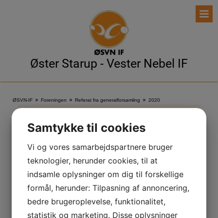
Øster Starup - Vester Nebel IF
»
»
»
ØSVN-IF
Foreningen
Referat fra generalforsamling
2020
2020
Samtykke til cookies
Vi og vores samarbejdspartnere bruger
Referat for årets generalforsamling den 8. oktober
teknologier, herunder cookies, til at
2020
(
0.5 Mb
)
indsamle oplysninger om dig til forskellige
formål, herunder: Tilpasning af annoncering,
bedre brugeroplevelse, funktionalitet,
Tilmelding til hold:
statistik og marketing. Disse oplysninger
Er du allerede medlem og ønsker at tilmelde dig til