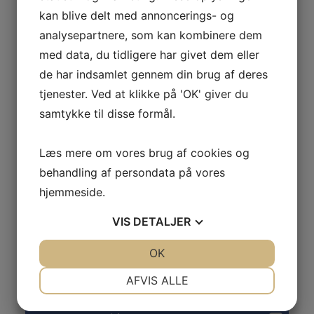
hold - find da den ønskede idræt i menu'en og gå ind
kan blive delt med annoncerings- og
under punktet "tilmelding".
analysepartnere, som kan kombinere dem
Er du ikke medlem kan du tilmelde dig herunder eller
ved tilmelding til det ønskede hold.
med data, du tidligere har givet dem eller
de har indsamlet gennem din brug af deres
Nuværende eller tidligere medlem:
tjenester. Ved at klikke på 'OK' giver du
Er du medlem (har en konto i conventus) kan du
logge ind og se/rette dine kontaktoplysninger, se
samtykke til disse formål.
købte billetter, holdtilmeldinger betalinger mm. Gå
under punktet "ØSVN-IF", "Medlemsinfo",
"Medlemslogin" eller klik
her
.
Læs mere om vores brug af cookies og
behandling af persondata på vores
Nyt medlem:
Du kan nedenfor oprette dig, som nyt medlem.
hjemmeside.
Det er VIGTIGT at du ikke opretter dig som et nyt
medlem, hvis du tidligere har været oprettet. Tjek.
VIS
DETALJER
evt. under "
medlemslogin
" om du blot har glemt din
kode.
JA
NEJ
OK
JA
NEJ
Dette kan også ske ved holdtilmelding.
NØDVENDIGE
PRÆFERENCER
AFVIS ALLE
JA
NEJ
JA
NEJ