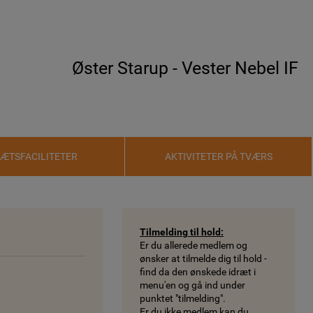
Øster Starup - Vester Nebel IF
RÆTSFACILITETER
AKTIVITETER PÅ TVÆRS
Tilmelding til hold:
Er du allerede medlem og
ønsker at tilmelde dig til hold -
find da den ønskede idræt i
menu'en og gå ind under
punktet "tilmelding".
Er du ikke medlem kan du