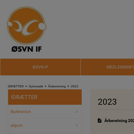
ØSVN-IF
MEDLEMSINF
»
»
»
IDRÆTTER
Gymnastik
Årsberetning
2023
IDRÆTTER
2023
Badminton
Årberetning 20
eSport