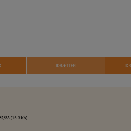
O
IDRÆTTER
ID
22/23
(
16.3 Kb
)