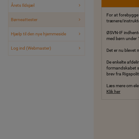
Årets Ildsjæl
For at forebygge 
Børneattester
trænere/instrukt
ØSVN-IF indhente
Hjælp til den nye hjemmeside
med børn under 1
Log ind (Webmaster)
Det er nu blevet 
De enkelte afdeli
formandskabet sø
brev fra Rigspol
Læs mere om elek
Klik her