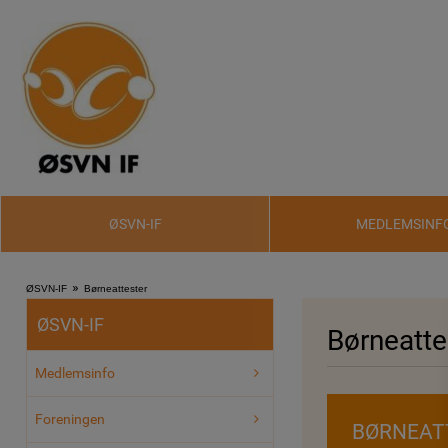
ØSVN-IF
MEDLEMSINF
»
ØSVN-IF
Børneattester
ØSVN-IF
Børneatte
Medlemsinfo
Foreningen
BØRNEAT