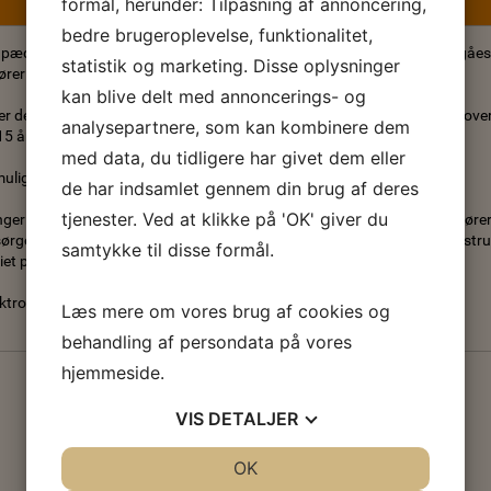
formål, herunder: Tilpasning af annoncering,
bedre brugeroplevelse, funktionalitet,
pædofili har foreninger pligt til at indhente børneattester, når der indgåe
statistik og marketing. Disse oplysninger
ører og andre med lederansvar for børn og unge under 15 år.
kan blive delt med annoncerings- og
r derfor børneattester for alle vores trænere/ledere/instruktører mv. ove
analysepartnere, som kan kombinere dem
5 år at gøre
med data, du tidligere har givet dem eller
muligt elektronisk at hente børneattester.
de har indsamlet gennem din brug af deres
tjenester. Ved at klikke på 'OK' giver du
nger sørger for at indhente Navn og CPR.nr på deres trænere/instruktører
rge for at rekvirere børneattesten elektronisk. Den enkelte træner/inst
samtykke til disse formål.
itiet pr. digital post, som de bedes godkende med NemId
tronisk indhentning af børneattest:
Læs mere om vores brug af cookies og
behandling af persondata på vores
hjemmeside.
VIS
DETALJER
JA
NEJ
OK
JA
NEJ