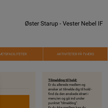
Øster Starup - Vester Nebel IF
RÆTSFACILITETER
AKTIVITETER PÅ TVÆRS
Tilmelding til hold:
Er du allerede medlem og
ønsker at tilmelde dig til hold -
find da den ønskede idræt i
menu'en og gå ind under
punktet "tilmelding".
Er du ikke medlem kan du