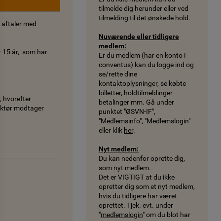
tilmelde dig herunder eller ved
tilmelding til det ønskede hold.
s aftaler med
Nuværende eller tidligere
medlem:
r 15 år, som har
Er du medlem (har en konto i
conventus) kan du logge ind og
se/rette dine
kontaktoplysninger, se købte
billetter, holdtilmeldinger
, hvorefter
betalinger mm. Gå under
ruktør modtager
punktet "ØSVN-IF",
"Medlemsinfo", "Medlemslogin"
eller klik
her
.
Nyt medlem:
Du kan nedenfor oprette dig,
som nyt medlem.
Det er VIGTIGT at du ikke
opretter dig som et nyt medlem,
hvis du tidligere har været
oprettet. Tjek. evt. under
"
medlemslogin
" om du blot har