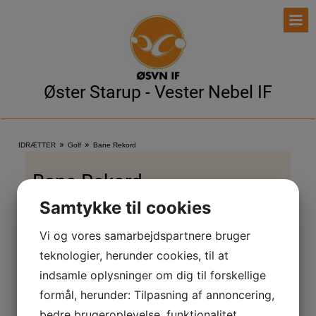
Øster Starup - Vester Nebel IF
»
»
IDRÆTTER
Golf
Bane Rekord
Bane Rekord
Samtykke til cookies
Den sidste bane rekord er sat af:
Vi og vores samarbejdspartnere bruger
teknologier, herunder cookies, til at
Rene Clausen på 54 slag for 18 huller d. 4.august 2025
indsamle oplysninger om dig til forskellige
Arne Holm på 55 slag for 18 huller
formål, herunder: Tilpasning af annoncering,
bedre brugeroplevelse, funktionalitet,