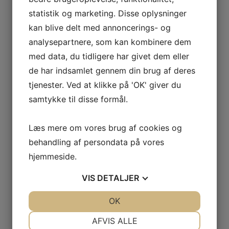
statistik og marketing. Disse oplysninger
Tilmelding til hold:
kan blive delt med annoncerings- og
Er du allerede medlem og ønsker at tilmelde dig til
analysepartnere, som kan kombinere dem
hold - find da den ønskede idræt i menu'en og gå ind
under punktet "tilmelding".
med data, du tidligere har givet dem eller
Er du ikke medlem kan du tilmelde dig herunder eller
de har indsamlet gennem din brug af deres
ved tilmelding til det ønskede hold.
tjenester. Ved at klikke på 'OK' giver du
Nuværende eller tidligere medlem:
samtykke til disse formål.
Er du medlem (har en konto i conventus) kan du
logge ind og se/rette dine kontaktoplysninger, se
købte billetter, holdtilmeldinger betalinger mm. Gå
Læs mere om vores brug af cookies og
under punktet "ØSVN-IF", "Medlemsinfo",
"Medlemslogin" eller klik
her
.
behandling af persondata på vores
hjemmeside.
Nyt medlem:
Du kan nedenfor oprette dig, som nyt medlem.
VIS
DETALJER
Det er VIGTIGT at du ikke opretter dig som et nyt
medlem, hvis du tidligere har været oprettet. Tjek.
evt. under "
medlemslogin
" om du blot har glemt din
JA
NEJ
OK
JA
NEJ
kode.
NØDVENDIGE
PRÆFERENCER
Dette kan også ske ved holdtilmelding.
AFVIS ALLE