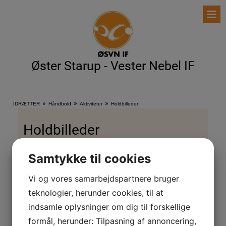
Øster Starup - Vester Nebel IF
»
»
»
IDRÆTTER
Håndbold
Aktiviteter
Holdbilleder
Holdbilleder
Samtykke til cookies
Vi og vores samarbejdspartnere bruger
teknologier, herunder cookies, til at
U11 2019
indsamle oplysninger om dig til forskellige
formål, herunder: Tilpasning af annoncering,