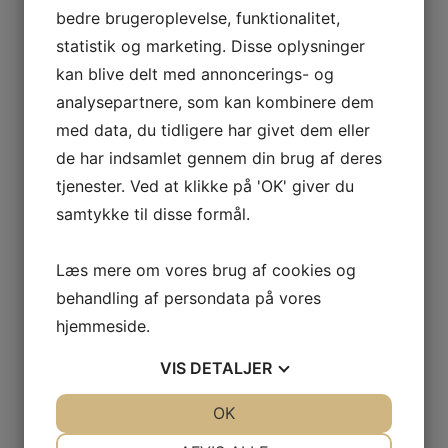
bedre brugeroplevelse, funktionalitet,
statistik og marketing. Disse oplysninger
kan blive delt med annoncerings- og
Tilmelding til hold:
analysepartnere, som kan kombinere dem
Er du allerede medlem og ønsker at tilmelde dig til
hold - find da den ønskede idræt i menu'en og gå ind
med data, du tidligere har givet dem eller
under punktet "tilmelding".
de har indsamlet gennem din brug af deres
Er du ikke medlem kan du tilmelde dig herunder eller
ved tilmelding til det ønskede hold.
tjenester. Ved at klikke på 'OK' giver du
samtykke til disse formål.
Nuværende eller tidligere medlem:
Er du medlem (har en konto i conventus) kan du
logge ind og se/rette dine kontaktoplysninger, se
Læs mere om vores brug af cookies og
købte billetter, holdtilmeldinger betalinger mm. Gå
under punktet "ØSVN-IF", "Medlemsinfo",
behandling af persondata på vores
"Medlemslogin" eller klik
her
.
hjemmeside.
Nyt medlem:
VIS
DETALJER
Du kan nedenfor oprette dig, som nyt medlem.
Det er VIGTIGT at du ikke opretter dig som et nyt
medlem, hvis du tidligere har været oprettet. Tjek.
JA
NEJ
OK
JA
NEJ
evt. under "
medlemslogin
" om du blot har glemt din
NØDVENDIGE
PRÆFERENCER
kode.