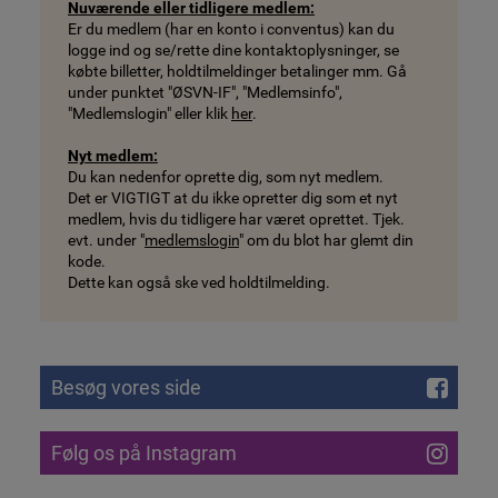
Nuværende eller tidligere medlem:
Er du medlem (har en konto i conventus) kan du
logge ind og se/rette dine kontaktoplysninger, se
købte billetter, holdtilmeldinger betalinger mm. Gå
under punktet "ØSVN-IF", "Medlemsinfo",
"Medlemslogin" eller klik
her
.
Nyt medlem:
Du kan nedenfor oprette dig, som nyt medlem.
Det er VIGTIGT at du ikke opretter dig som et nyt
medlem, hvis du tidligere har været oprettet. Tjek.
evt. under "
medlemslogin
" om du blot har glemt din
kode.
Dette kan også ske ved holdtilmelding.
Besøg vores side
Følg os på Instagram