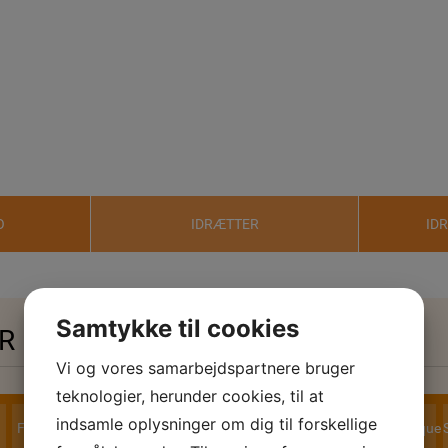
O
IDRÆTTER
ID
Samtykke til cookies
R
Vi og vores samarbejdspartnere bruger
teknologier, herunder cookies, til at
indsamle oplysninger om dig til forskellige
Fitness
Fodbold
Golf
Gymnastik
Håndbold
MTB
Petanque