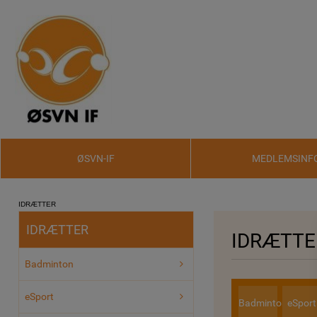
ØSVN-IF
MEDLEMSINF
IDRÆTTER
IDRÆTTER
IDRÆTTE
Badminton
eSport
Badminton
eSport