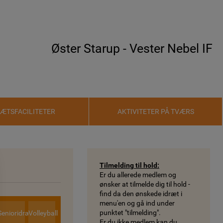
Øster Starup - Vester Nebel IF
RÆTSFACILITETER
AKTIVITETER PÅ TVÆRS
Tilmelding til hold:
Er du allerede medlem og
ønsker at tilmelde dig til hold -
find da den ønskede idræt i
menu'en og gå ind under
punktet "tilmelding".
Senioridræt
Volleyball
Er du ikke medlem kan du