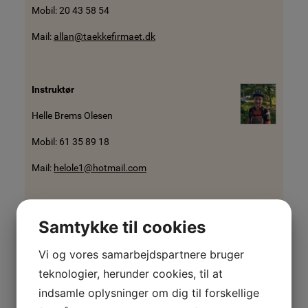
Mobil: 20 43 58 54
Mail:
allan@taekkefirmaet.dk
Instruktør
Helle Brems Olesen
Mobil: 61 35 89 18
Mail:
helole1@hotmail.com
Instruktør
Samtykke til cookies
Lars Nielsen
Vi og vores samarbejdspartnere bruger
Mobil: 20 60 17 13
teknologier, herunder cookies, til at
Mail:
lnielsen@pc.dk
indsamle oplysninger om dig til forskellige