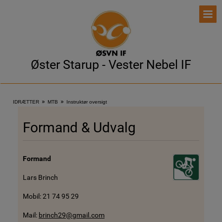
Øster Starup - Vester Nebel IF
»
»
IDRÆTTER
MTB
Instruktør oversigt
Formand & Udvalg
Formand
Lars Brinch
Mobil: 21 74 95 29
Mail:
brinch29@gmail.com