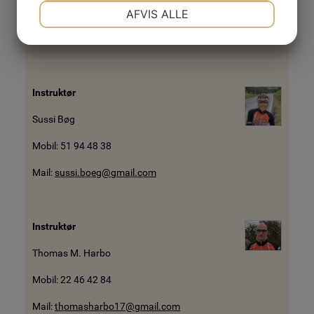
NØDVENDIGE
PRÆFERENCER
AFVIS ALLE
Mail:
kybelund@kybelund.dk
JA
NEJ
JA
NEJ
MARKETING
STATISTIK
Instruktør
Sussi Bøg
Mobil: 51 94 48 38
Mail:
sussi.boeg@gmail.com
Instruktør
Thomas M. Harbo
Mobil: 22 46 42 84
Mail:
thomasharbo17@gmail.com