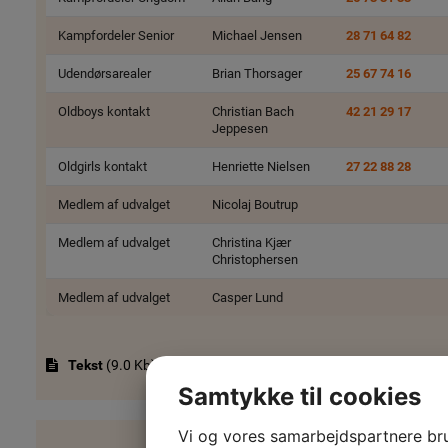
Kampfordeler Senior
Michael Jensen
28 71 64 82
Udendørsarealer
Brian Thorsager
25 67 74 16
Oldboys kontakt
Christian Bach
42 21 29 17
Jeppesen
Oldgirls kontakt
Henriette Nielsen
27 22 88 28
Medlem af udvalget
Nicolaj Boutrup
Medlem af udvalget
Christina Kjær
Christophersen
Medlem af udvalget
Casper Lund
Tekst
(
9.0 Kb
)
Samtykke til cookies
Vi og vores samarbejdspartnere br