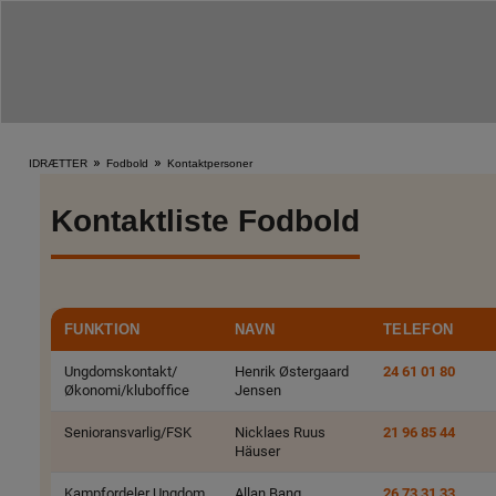
»
»
IDRÆTTER
Fodbold
Kontaktpersoner
Kontaktliste Fodbold
FUNKTION
NAVN
TELEFON
Ungdomskontakt/
Henrik Østergaard
24 61 01 80
Økonomi/kluboffice
Jensen
Senioransvarlig/FSK
Nicklaes Ruus
21 96 85 44
Häuser
Kampfordeler Ungdom
Allan Bang
26 73 31 33