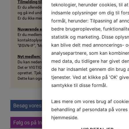
Tilmelding til hold:
teknologier, herunder cookies, til at
Er du allerede medlem og ønsker at tilmelde dig til hold - find 
indsamle oplysninger om dig til fors
og gå ind under punktet "tilmelding".
Er du ikke medlem kan du tilmelde dig herunder eller ved tilmeld
formål, herunder: Tilpasning af ann
bedre brugeroplevelse, funktionalite
Nuværende eller tidligere medlem:
Er du medlem (har en konto i conventus) kan du logge ind og se
statistik og marketing. Disse oplys
kontaktoplysninger, se købte billetter, holdtilmeldinger betali
kan blive delt med annoncerings- 
"ØSVN-IF", "Medlemsinfo", "Medlemslogin" eller klik
her
.
analysepartnere, som kan kombine
Nyt medlem:
med data, du tidligere har givet dem
Du kan nedenfor oprette dig, som nyt medlem.
Det er VIGTIGT at du ikke opretter dig som et nyt medlem, hvis 
de har indsamlet gennem din brug 
oprettet. Tjek. evt. under "
medlemslogin
" om du blot har glemt 
tjenester. Ved at klikke på 'OK' give
Dette kan også ske ved holdtilmelding.
samtykke til disse formål.
Læs mere om vores brug af cookie
Besøg vores side
behandling af persondata på vores
hjemmeside.
Følg os på Instagram