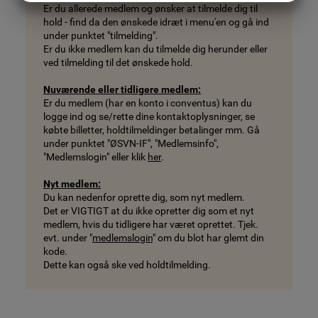
Er du allerede medlem og ønsker at tilmelde dig til
MARKETING
STATISTIK
hold - find da den ønskede idræt i menu'en og gå ind
under punktet "tilmelding".
Er du ikke medlem kan du tilmelde dig herunder eller
ved tilmelding til det ønskede hold.
Nuværende eller tidligere medlem:
Er du medlem (har en konto i conventus) kan du
logge ind og se/rette dine kontaktoplysninger, se
købte billetter, holdtilmeldinger betalinger mm. Gå
under punktet "ØSVN-IF", "Medlemsinfo",
"Medlemslogin" eller klik
her
.
Nyt medlem:
Du kan nedenfor oprette dig, som nyt medlem.
Det er VIGTIGT at du ikke opretter dig som et nyt
medlem, hvis du tidligere har været oprettet. Tjek.
evt. under "
medlemslogin
" om du blot har glemt din
kode.
Dette kan også ske ved holdtilmelding.