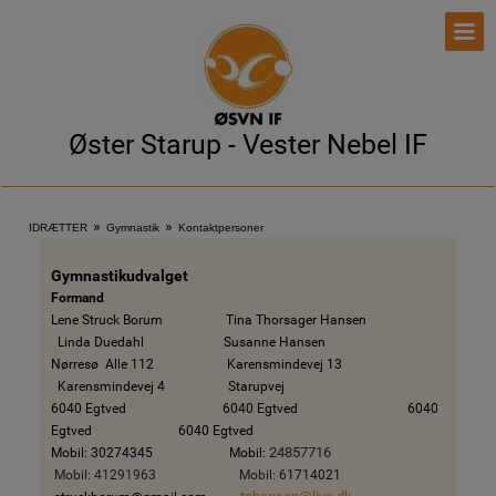
Øster Starup - Vester Nebel IF
»
»
IDRÆTTER
Gymnastik
Kontaktpersoner
Gymnastikudvalget
Formand
Lene Struck Borum Tina Thorsager Hansen
Linda Duedahl Susanne Hansen
Nørresø Alle 112 Karensmindevej 13
Karensmindevej 4 Starupvej
6040 Egtved 6040 Egtved
6040
Egtved 6040 Egtved
24857716
Mobil: 30274345 Mobil:
Mobil: 41291963 Mobil:
61714021