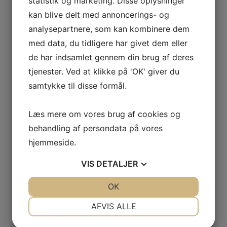
statistik og marketing. Disse oplysninger
2-3 år Dreng/Pige med forældre VN
TH
kan blive delt med annoncerings- og
2-3 år Dreng/Pige med forældre ØS
SH
analysepartnere, som kan kombinere dem
4-5 år Dreng/Pige uden forældre VN
TH
4-5 år Dreng/Pige uden forældre ØS
SH
med data, du tidligere har givet dem eller
0.kl - 1.kl Spring Rytme
KS
de har indsamlet gennem din brug af deres
2.kl - 3.kl Spring
MP
tjenester. Ved at klikke på 'OK' giver du
4.kl - 5.kl Spring
KS
3.kl - 6.kl Drengespring (ekstrahold)
LSB
samtykke til disse formål.
Juniorholdet
LSB
Motorik
LSB
Læs mere om vores brug af cookies og
16+ Rytme piger & 16+ Øvede Springere
LSB
Ågård United
MP
behandling af persondata på vores
Kvindeholdet (fra +30 år)
hjemmeside.
Sjov motion for kvinder +50 år
TH
Herremotion
LD
VIS
DETALJER
VoksenMix
LSB
Kor
LD
JA
NEJ
OK
JA
NEJ
NØDVENDIGE
PRÆFERENCER
AFVIS ALLE
JA
NEJ
JA
NEJ
Tilmelding til hold: