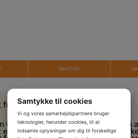
O
IDRÆTTER
ID
Samtykke til cookies
k fundament for ØSVN-IF
Vi og vores samarbejdspartnere bruger
teknologier, herunder cookies, til at
 vil i løbet af det næste år arbejde på a
et forslag til det fremtidige strategisk
indsamle oplysninger om dig til forskellige