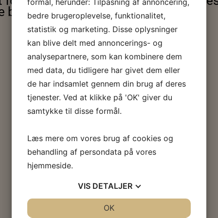
 for ØSVN IF. Forslaget skal godkende
formål, herunder: Tilpasning af annoncering,
bestyrelsesmøde i oktober 2021.
bedre brugeroplevelse, funktionalitet,
statistik og marketing. Disse oplysninger
kan blive delt med annoncerings- og
analysepartnere, som kan kombinere dem
med data, du tidligere har givet dem eller
de har indsamlet gennem din brug af deres
tjenester. Ved at klikke på 'OK' giver du
samtykke til disse formål.
Læs mere om vores brug af cookies og
behandling af persondata på vores
hjemmeside.
VIS
DETALJER
JA
NEJ
OK
JA
NEJ