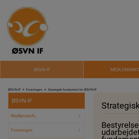
ØSVN-IF
MEDLEMSINF
»
»
ØSVN-IF
Foreningen
Strategisk fundament for ØSVN-IF
ØSVN-IF
Strategis
Medlemsinfo
Bestyrelsen
Foreningen
udarbejdet 