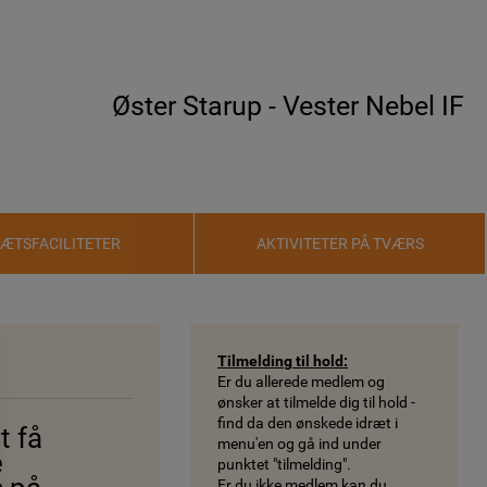
Øster Starup - Vester Nebel IF
RÆTSFACILITETER
AKTIVITETER PÅ TVÆRS
Tilmelding til hold:
Er du allerede medlem og
ønsker at tilmelde dig til hold -
find da den ønskede idræt i
t få
menu'en og gå ind under
e
punktet "tilmelding".
Er du ikke medlem kan du