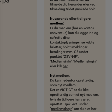
s på
tilmelde dig herunder eller ved
tilmelding til det ønskede hold.
Nuværende eller tidligere
medlem:
Er du medlem (har en konto i
conventus) kan du logge ind og
se/rette dine
kontaktoplysninger, se købte
billetter, holdtilmeldinger
betalinger mm. Gå under
punktet "ØSVN-IF",
"Medlemsinfo", "Medlemslogin"
eller klik
her
.
Nyt medlem:
Du kan nedenfor oprette dig,
som nyt medlem.
Det er VIGTIGT at du ikke
opretter dig som et nyt medlem,
hvis du tidligere har været
oprettet. Tjek. evt. under
"
medlemslogin
" om du blot har