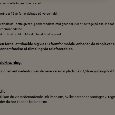
ed om dette inden timens start.
indst 12 år for at deltage på vores hold.
artalsvis - dette giver dig som medlem ,mulighed for kun at deltage på eks. Indoor
sommermånederne.
nt pr. hold og tilmelder dig hvert hold seperat.
n fordel at tilmelde sig via PC fremfor mobile-enheder, da vi oplever 
ennemførelse af tilmeling via telefon/tablet.
old-træning:
abonnement nedenfor kan du reservere din plads på dit/dine ynglingshold
tik
itik kan du via nedenstående link læse om, hvilke personoplysninger vi regi
der du har i denne forbindelse.