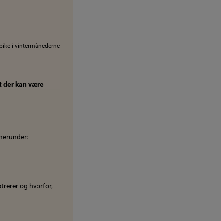
 bike i vintermånederne
at der kan være
 herunder:
strerer og hvorfor,