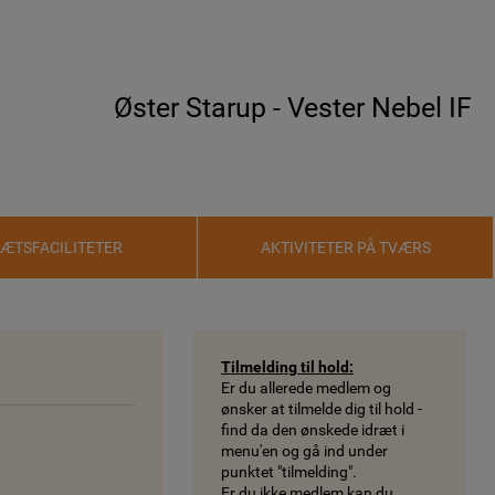
Øster Starup - Vester Nebel IF
RÆTSFACILITETER
AKTIVITETER PÅ TVÆRS
Tilmelding til hold:
Er du allerede medlem og
ønsker at tilmelde dig til hold -
find da den ønskede idræt i
menu'en og gå ind under
punktet "tilmelding".
Er du ikke medlem kan du