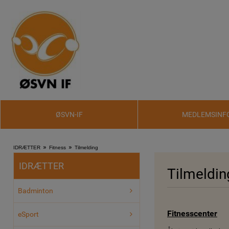
ØSVN-IF
MEDLEMSINF
»
»
IDRÆTTER
Fitness
Tilmelding
IDRÆTTER
Tilmeldin
Badminton
Fitnesscenter
eSport