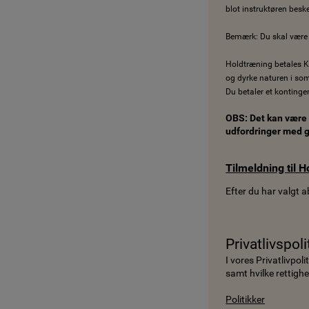
blot instruktøren besk
Bemærk: Du skal være m
Holdtræning betales Kv
og dyrke naturen i 
Du betaler et kontinge
OBS: Det kan være e
udfordringer med g
Tilmeldning til H
Efter du har valgt 
Privatlivspoli
I vores Privatlivpol
samt hvilke rettighe
Politikker