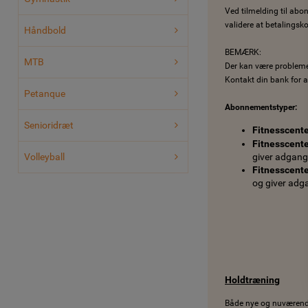
Ved tilmelding til abon
validere at betalingskor
Håndbold
BEMÆRK:
MTB
Der kan være problemer
Kontakt din bank for a
Petanque
Abonnementstyper:
Senioridræt
Fitnesscent
Fitnesscente
Volleyball
giver adgang 
Fitnesscent
og giver adga
Holdtræning
Både nye og nuværen