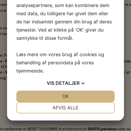
analysepartnere, som kan kombinere dem
nement og registrering af betalingskort på din medlemskonto, vil der blive lavet et tr
t er gyldigt.
med data, du tidligere har givet dem eller
de har indsamlet gennem din brug af deres
 med kort af typen "Visa Debit" (Visa Elektron o.l.).
tjenester. Ved at klikke på 'OK' giver du
t høre om dit kort er aktiveret til internet handel og abonnements betaling.
samtykke til disse formål.
Læs mere om vores brug af cookies og
er:
Fri træning i fitnesscenterets åbningstider.
r - Formiddag:
Dette abonnement er forbeholdt medlemmer, der kan træn
behandling af persondata på vores
til fitnesscenteret på alle hverdage fra 06.00 til 13.00.
hjemmeside.
er - Weekend:
Dette abonnement er forbeholdt medlemmer, der ønsker at
ng til fitnesscenteret fredag 17 - 23 samt lørdag og søndag 04 - 23.
VIS
DETALJER
JA
NEJ
OK
JA
NEJ
NØDVENDIGE
PRÆFERENCER
AFVIS ALLE
JA
NEJ
JA
NEJ
MARKETING
STATISTIK
de medlemmer er MEGET VELKOMNE til at komme til en
GRATIS prøvetime
inden du 