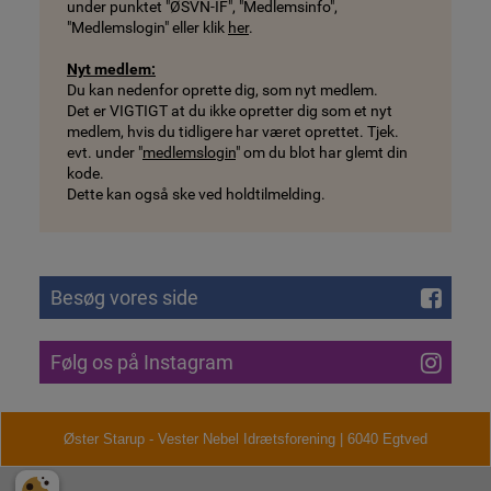
under punktet "ØSVN-IF", "Medlemsinfo",
"Medlemslogin" eller klik
her
.
Nyt medlem:
Du kan nedenfor oprette dig, som nyt medlem.
Det er VIGTIGT at du ikke opretter dig som et nyt
medlem, hvis du tidligere har været oprettet. Tjek.
evt. under "
medlemslogin
" om du blot har glemt din
kode.
Dette kan også ske ved holdtilmelding.
Besøg vores side
Følg os på Instagram
Øster Starup - Vester Nebel Idrætsforening | 6040 Egtved