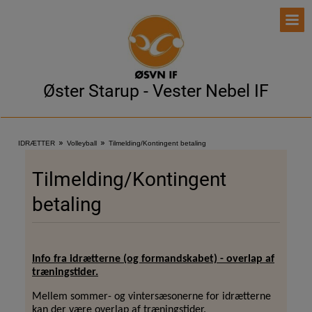
Øster Starup - Vester Nebel IF
»
»
IDRÆTTER
Volleyball
Tilmelding/Kontingent betaling
Tilmelding/Kontingent
betaling
Info fra idrætterne (og formandskabet) - overlap af
træningstider.
Mellem sommer- og vintersæsonerne for idrætterne
kan der være overlap af træningstider.