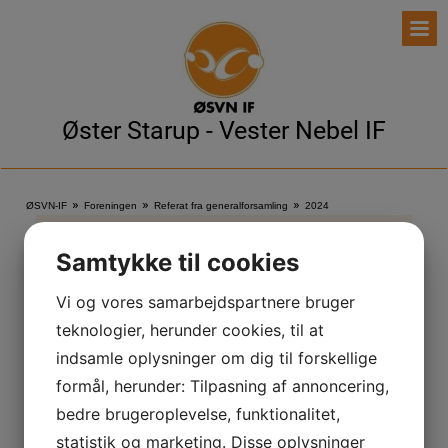
Øster Starup - Vester Nebel IF
»
»
»
ØSVN-IF
Foreningen
Referat fra generalforsamling
2024
2024
Samtykke til cookies
Vi og vores samarbejdspartnere bruger
Referat, beretning, regnskab og budget samt
teknologier, herunder cookies, til at
indstilling til årest ildsjæl 2024
(
2.2 Mb
)
indsamle oplysninger om dig til forskellige
formål, herunder: Tilpasning af annoncering,
bedre brugeroplevelse, funktionalitet,
Tilmelding til hold:
statistik og marketing. Disse oplysninger
Er du allerede medlem og ønsker at tilmelde dig til