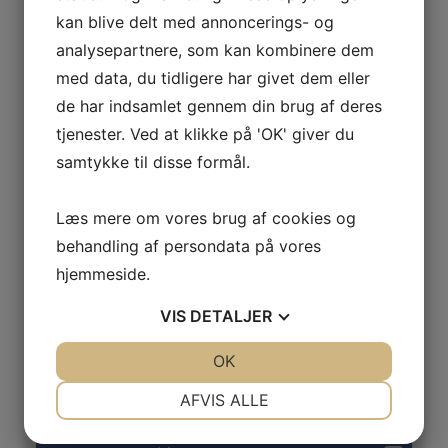
hold - find da den ønskede idræt i menu'en og gå ind
kan blive delt med annoncerings- og
under punktet "tilmelding".
analysepartnere, som kan kombinere dem
Er du ikke medlem kan du tilmelde dig herunder eller
ved tilmelding til det ønskede hold.
med data, du tidligere har givet dem eller
de har indsamlet gennem din brug af deres
Nuværende eller tidligere medlem:
tjenester. Ved at klikke på 'OK' giver du
Er du medlem (har en konto i conventus) kan du
logge ind og se/rette dine kontaktoplysninger, se
samtykke til disse formål.
købte billetter, holdtilmeldinger betalinger mm. Gå
under punktet "ØSVN-IF", "Medlemsinfo",
"Medlemslogin" eller klik
her
.
Læs mere om vores brug af cookies og
behandling af persondata på vores
Nyt medlem:
Du kan nedenfor oprette dig, som nyt medlem.
hjemmeside.
Det er VIGTIGT at du ikke opretter dig som et nyt
medlem, hvis du tidligere har været oprettet. Tjek.
VIS
DETALJER
evt. under "
medlemslogin
" om du blot har glemt din
kode.
JA
NEJ
OK
JA
NEJ
Dette kan også ske ved holdtilmelding.
NØDVENDIGE
PRÆFERENCER
AFVIS ALLE
JA
NEJ
JA
NEJ