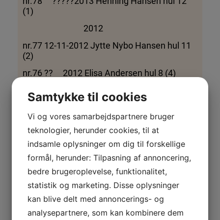
nr.78 ?????2013 Henning Hansen hul 12
(1)
2012
nr.77 12-11-2012 Jytte Nybo Hansen hul 11
(2)
nr.76 ?? 2012 Elisa Andersen hul 8 (4)
nr.75 19-08-2012 Finn Ballisager hul 11 (2)
Samtykke til cookies
nr.74 17-08-2012 Bente Hedelund hul 3 (2)
Vi og vores samarbejdspartnere bruger
nr.73 13-06-2012 Finn Secher hul 2 (2)
teknologier, herunder cookies, til at
nr.72 10-06-2012 Erik Andersen hul 12 (6)
indsamle oplysninger om dig til forskellige
formål, herunder: Tilpasning af annoncering,
nr.71 08-06-2012 Bent Pedersen hul 12 (3)
bedre brugeroplevelse, funktionalitet,
nr.70 02-03-2012 Finn Secher hul 8 (1)
statistik og marketing. Disse oplysninger
nr.69 11-01-2012 Tage Andersen hul 11 (6)
kan blive delt med annoncerings- og
2011
analysepartnere, som kan kombinere dem