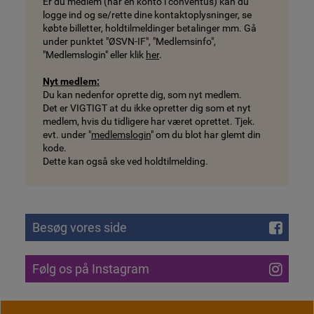
Er du medlem (har en konto i conventus) kan du
logge ind og se/rette dine kontaktoplysninger, se
købte billetter, holdtilmeldinger betalinger mm. Gå
under punktet "ØSVN-IF", "Medlemsinfo",
"Medlemslogin" eller klik
her
.
Nyt medlem:
Du kan nedenfor oprette dig, som nyt medlem.
Det er VIGTIGT at du ikke opretter dig som et nyt
medlem, hvis du tidligere har været oprettet. Tjek.
evt. under "
medlemslogin
" om du blot har glemt din
kode.
Dette kan også ske ved holdtilmelding.
Besøg vores side
Følg os på Instagram