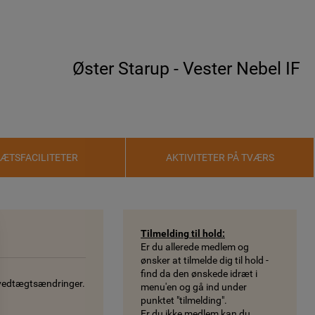
Øster Starup - Vester Nebel IF
RÆTSFACILITETER
AKTIVITETER PÅ TVÆRS
Tilmelding til hold:
Er du allerede medlem og
ønsker at tilmelde dig til hold -
find da den ønskede idræt i
 vedtægtsændringer.
menu'en og gå ind under
punktet "tilmelding".
Er du ikke medlem kan du