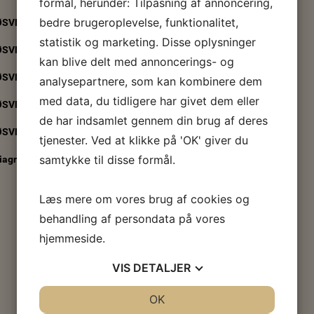
formål, herunder: Tilpasning af annoncering,
bedre brugeroplevelse, funktionalitet,
SVN IF, vedtaget den 28. oktober 2024
(
0.5 Mb
)
statistik og marketing. Disse oplysninger
SVN IF, vedtaget den 26. oktober 2022
(
0.3 Mb
)
kan blive delt med annoncerings- og
SVN IF, vetaget den 1. oktober 2014
(
80.8 Kb
)
analysepartnere, som kan kombinere dem
med data, du tidligere har givet dem eller
ØSVN-IF, vedtaget den 26. september 2013
(
71.3 Kb
)
de har indsamlet gennem din brug af deres
SVN-IF, vedtaget 5. februar 2011 (PDF)
(
0.1 Mb
)
tjenester. Ved at klikke på 'OK' giver du
samtykke til disse formål.
diagram ØSVN-IF
(
0.4 Mb
)
Læs mere om vores brug af cookies og
behandling af persondata på vores
hjemmeside.
VIS
DETALJER
JA
NEJ
OK
JA
NEJ