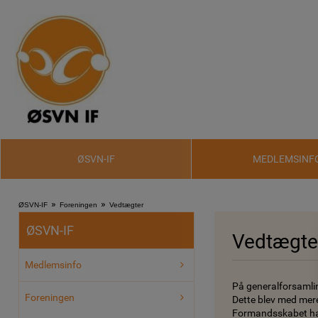
ØSVN-IF
MEDLEMSINF
»
»
ØSVN-IF
Foreningen
Vedtægter
ØSVN-IF
Vedtægte
Medlemsinfo
På generalforsamli
Foreningen
Dette blev med mere
Formandsskabet ha