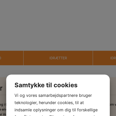
O
IDRÆTTER
ID
Samtykke til cookies
r
Vi og vores samarbejdspartnere bruger
teknologier, herunder cookies, til at
ng i ØSVN IF den 1. oktober 2014 fremsatte formandsskabet forslag om
 end 2/3 dels flertal vedtaget.
indsamle oplysninger om dig til forskellige
r indarbejdet denne vedtægtsændring.